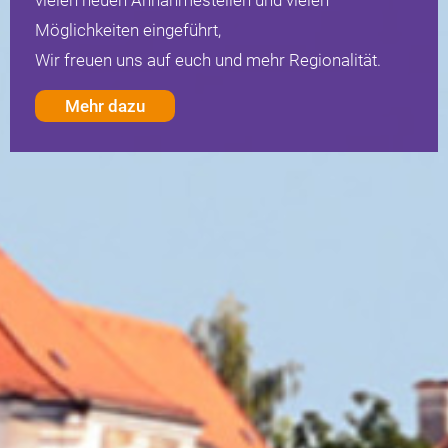
a
T
o
.
vielen neuen Annahmestellen und vielen
Möglichkeiten eingeführt,
Wir freuen uns auf euch und mehr Regionalität.
Mehr dazu