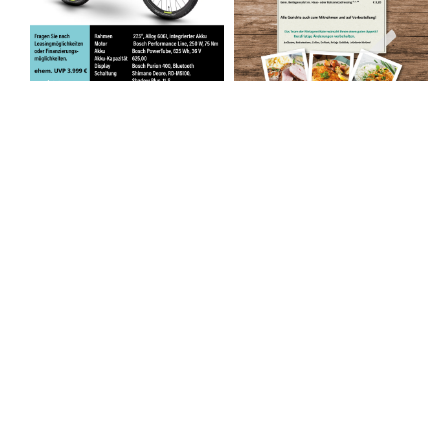
Zu den Angeboten
Neuigkeiten rund um den Verein
23.06.2026
Wir begrüßen herzlich unsere neuen
Mitgliedbetriebe: