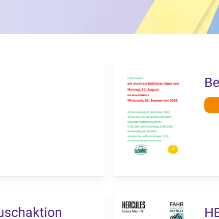
Be
schaktion
HE