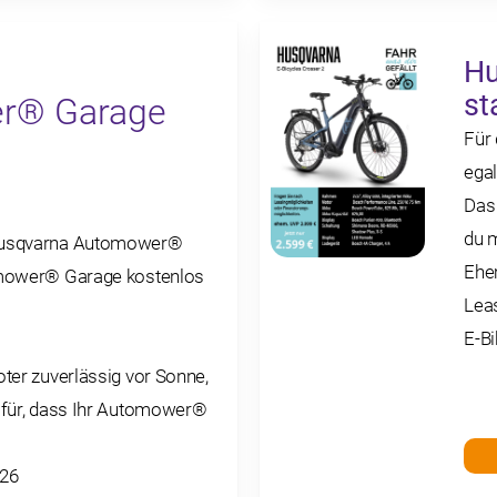
Hu
st
er® Garage
Für 
egal
Das
du 
Husqvarna Automower®
Ehem
omower® Garage kostenlos
Lea
E-B
ter zuverlässig vor Sonne,
afür, dass Ihr Automower®
026