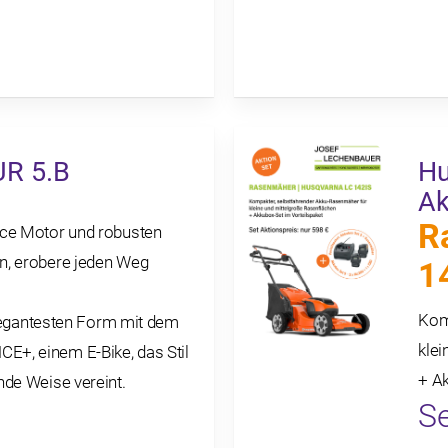
UR 5.B
Hu
Ak
R
ce Motor und robusten
n, erobere jeden Weg
1
Kom
elegantesten Form mit dem
kle
+, einem E-Bike, das Stil
+ Ak
de Weise vereint.
Se