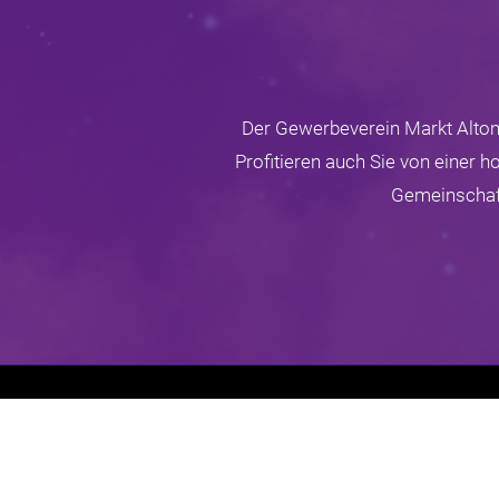
Der Gewerbeverein Markt Altomü
Profitieren auch Sie von einer 
Gemeinschaft
Gewerbeverein Markt Altomünster e.V.
Falteräcker 7
D-85250 Altomünster