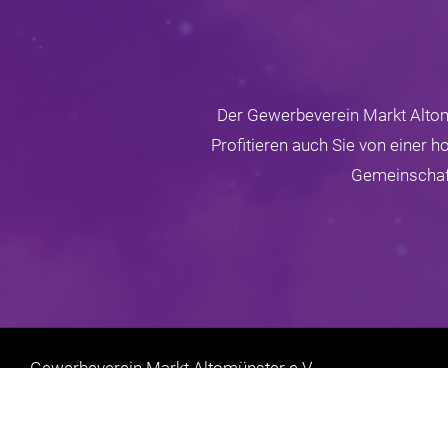
Der Gewerbeverein Markt Altomü
Profitieren auch Sie von einer 
Gemeinschaft
Gewerbeverein Markt Altomünster e.V.
Falteräcker 7
D-85250 Altomünster